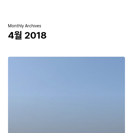
Skip
to
main
content
Monthly Archives
4월 2018
인피니소프트
‘2018년
상반기
워크샵’
이야기