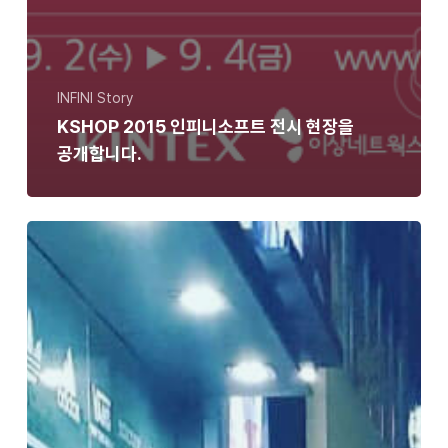
INFINI Story
KSHOP 2015 인피니소프트 전시 현장을
공개합니다.
뜨거운
한
여름
인피니
MKT팀의
쿨한
대학로
나들이
현장
공개!