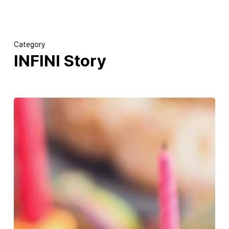
Skip
to
main
content
Category
INFINI Story
2015
인피니소프트
창립기념일
기념행사
현장을
공개합니다!!